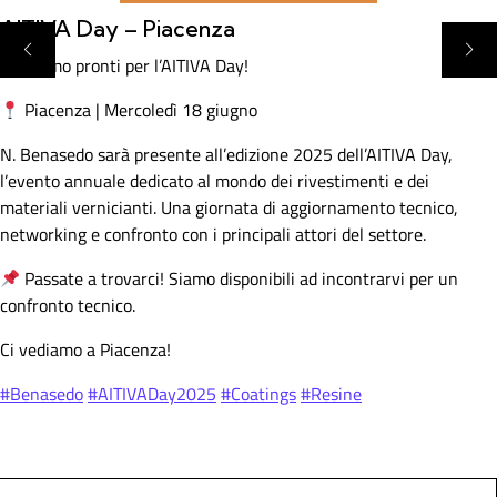
AITIVA Day – Piacenza
Siamo pronti per l’AITIVA Day!
Piacenza | Mercoledì 18 giugno
N. Benasedo sarà presente all’edizione 2025 dell’AITIVA Day,
l’evento annuale dedicato al mondo dei rivestimenti e dei
materiali vernicianti. Una giornata di aggiornamento tecnico,
networking e confronto con i principali attori del settore.
Passate a trovarci! Siamo disponibili ad incontrarvi per un
confronto tecnico.
Ci vediamo a Piacenza!
hashtag
hashtag
hashtag
hashtag
#
Benasedo
#
AITIVADay2025
#
Coatings
#
Resine