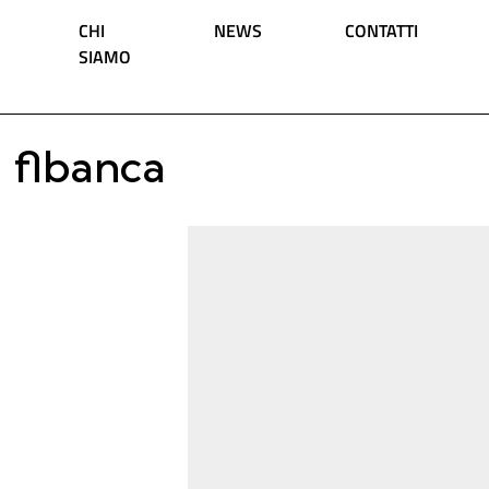
Vai al contenuto
CHI
NEWS
CONTATTI
SIAMO
Navigazione principale
flbanca