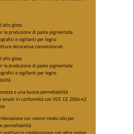
d alto gloss
er la produzione di paste pigmentate
ografici e sigillanti per legno
pitture decorative convenzionali
d alto gloss
er la produzione di paste pigmentate
ografici e sigillanti per legno
bilità
ienezza e una buona pennellabilità
di smalti in conformità con VOC CE 2004·42
ate
ombinazione con resine medio olio per
e pennellabilità
e reattivo in combinazione con altre resine