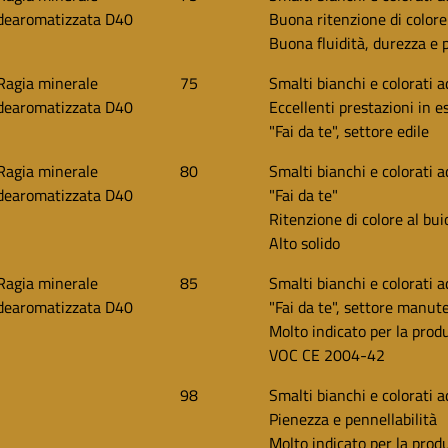
dearomatizzata D40
Buona ritenzione di colore
Buona fluidità, durezza e p
Ragia minerale
75
Smalti bianchi e colorati a
dearomatizzata D40
Eccellenti prestazioni in e
"Fai da te", settore edile
Ragia minerale
80
Smalti bianchi e colorati a
dearomatizzata D40
"Fai da te"
Ritenzione di colore al bui
Alto solido
Ragia minerale
85
Smalti bianchi e colorati a
dearomatizzata D40
"Fai da te", settore manut
Molto indicato per la prod
VOC CE 2004-42
98
Smalti bianchi e colorati 
Pienezza e pennellabilità
Molto indicato per la prod