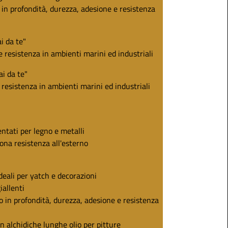
in profondità, durezza, adesione e resistenza
ai da te"
e resistenza in ambienti marini ed industriali
ai da te"
 resistenza in ambienti marini ed industriali
ntati per legno e metalli
ona resistenza all'esterno
ideali per yatch e decorazioni
iallenti
 in profondità, durezza, adesione e resistenza
n alchidiche lunghe olio per pitture