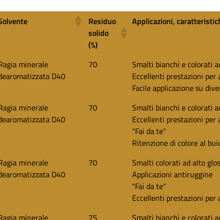
Solvente
Residuo
Applicazioni, caratteristich
solido
(%)
Solvente
Residuo
Applicazioni, caratteristich
Ragia minerale
70
Smalti bianchi e colorati a
solido
dearomatizzata D40
Eccellenti prestazioni per 
(%)
Facile applicazione su dive
Ragia minerale
70
Smalti bianchi e colorati a
dearomatizzata D40
Eccellenti prestazioni per 
"Fai da te"
Ritenzione di colore al bui
Ragia minerale
70
Smalti colorati ad alto glo
dearomatizzata D40
Applicazioni antiruggine
"Fai da te"
Eccellenti prestazioni per 
Ragia minerale
75
Smalti bianchi e colorati a