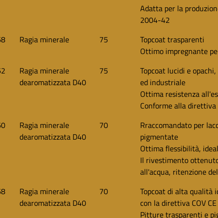
Adatta per la produzion
2004-42
68
Ragia minerale
75
Topcoat trasparenti
Ottimo impregnante pe
62
Ragia minerale
75
Topcoat lucidi e opachi
dearomatizzata D40
ed industriale
Ottima resistenza all'es
Conforme alla direttiv
60
Ragia minerale
70
Rraccomandato per lacch
dearomatizzata D40
pigmentate
Ottima flessibilità, ide
Il rivestimento ottenut
all'acqua, ritenzione del
68
Ragia minerale
70
Topcoat di alta qualità 
dearomatizzata D40
con la direttiva COV C
Pitture trasparenti e p