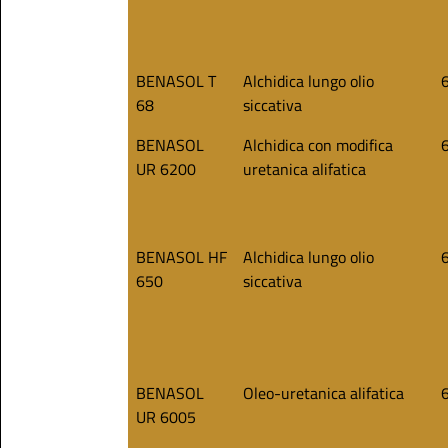
BENASOL T
Alchidica lungo olio
68
siccativa
BENASOL
Alchidica con modifica
UR 6200
uretanica alifatica
BENASOL HF
Alchidica lungo olio
650
siccativa
BENASOL
Oleo-uretanica alifatica
UR 6005