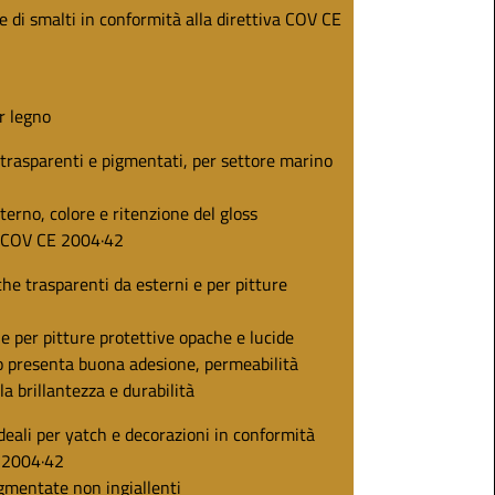
e di smalti in conformità alla direttiva COV CE
r legno
, trasparenti e pigmentati, per settore marino
terno, colore e ritenzione del gloss
a COV CE 2004·42
e trasparenti da esterni e per pitture
ale per pitture protettive opache e lucide
o presenta buona adesione, permeabilità
la brillantezza e durabilità
ideali per yatch e decorazioni in conformità
E 2004·42
igmentate non ingiallenti