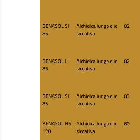
BENASOL SI
Alchidica lungo olio
82
85
siccativa
BENASOL LI
Alchidica lungo olio
82
85
siccativa
BENASOL SI
Alchidica lungo olio
83
83
siccativa
BENASOL HS
Alchidica lungo olio
80
120
siccativa