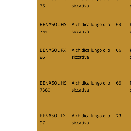
75
siccativa
BENASOL HS
Alchidica lungo olio
63
754
siccativa
BENASOL FX
Alchidica lungo olio
66
86
siccativa
BENASOL HS
Alchidica lungo olio
65
7380
siccativa
BENASOL FX
Alchidica lungo olio
73
97
siccativa