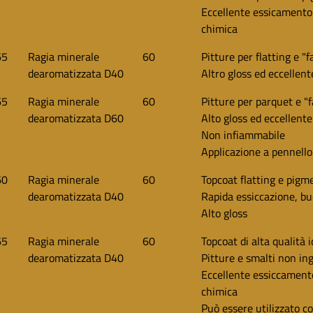
Eccellente essicamento 
chimica
65
Ragia minerale
60
Pitture per flatting e "f
dearomatizzata D40
Altro gloss ed eccellent
65
Ragia minerale
60
Pitture per parquet e "f
dearomatizzata D60
Alto gloss ed eccellente
Non infiammabile
Applicazione a pennello
60
Ragia minerale
60
Topcoat flatting e pigme
dearomatizzata D40
Rapida essiccazione, bu
Alto gloss
65
Ragia minerale
60
Topcoat di alta qualità 
dearomatizzata D40
Pitture e smalti non ing
Eccellente essiccamento
chimica
Può essere utilizzato co