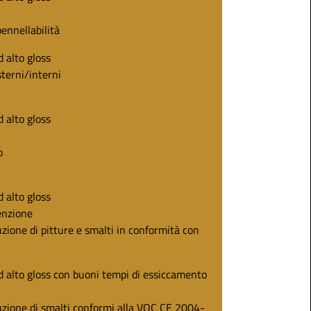
ennellabilità
d alto gloss
sterni/interni
d alto gloss
o
d alto gloss
enzione
uzione di pitture e smalti in conformità con
ad alto gloss con buoni tempi di essiccamento
uzione di smalti conformi alla VOC CE 2004-