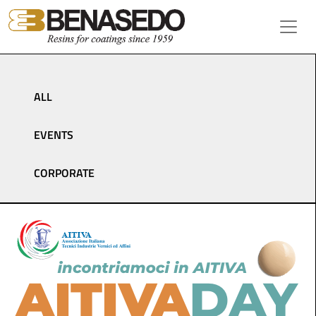
Vai al contenuto
Navigazione principale
ALL
EVENTS
CORPORATE