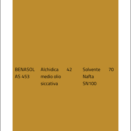
BENASOL
Alchidica
42
Solvente
70
AS 453
medio olio
Nafta
siccativa
SN100