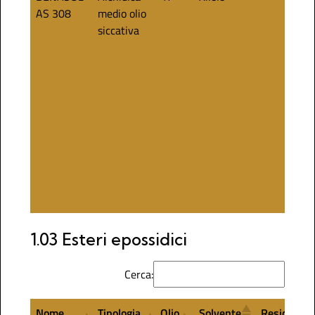
AS 308
medio olio
siccativa
1.03 Esteri epossidici
Cerca:
Nome
Tipologia
Olio
Solvente
Residuo