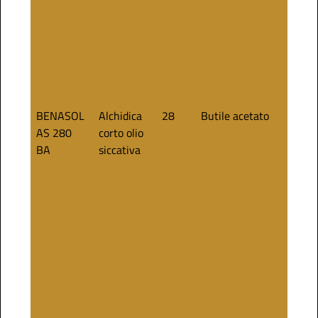
BENASOL
Alchidica
28
Butile acetato
70
AS 280
corto olio
BA
siccativa