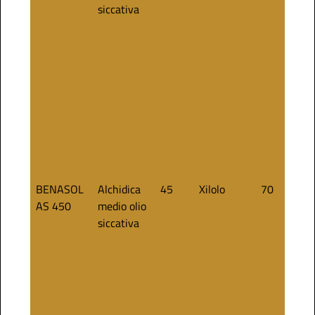
(%)
siccativa
BENASOL
Alchidica
45
Xilolo
70
AS 450
medio olio
siccativa