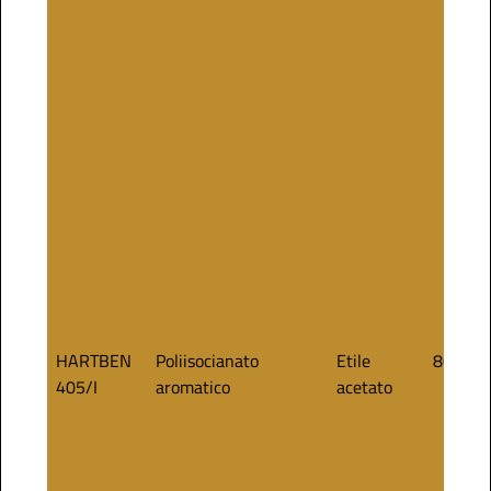
HARTBEN
Poliisocianato
Etile
80
405/I
aromatico
acetato