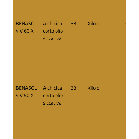
BENASOL
Alchidica
33
Xilolo
60
4 V 60 X
corto olio
siccativa
BENASOL
Alchidica
33
Xilolo
50
4 V 50 X
corto olio
siccativa