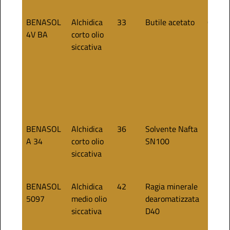
BENASOL
Alchidica
33
Butile acetato
60
4V BA
corto olio
siccativa
BENASOL
Alchidica
36
Solvente Nafta
50
A 34
corto olio
SN100
siccativa
BENASOL
Alchidica
42
Ragia minerale
50
5097
medio olio
dearomatizzata
siccativa
D40