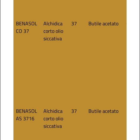
BENASOL
Alchidica
37
Butile acetato
65
CO 37
corto olio
siccativa
BENASOL
Alchidica
37
Butile acetato
75
AS 3716
corto olio
siccativa