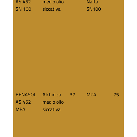
AS 452
medio olio
Nafta
SN 100
siccativa
SN100
BENASOL
Alchidica
37
MPA
75
AS 452
medio olio
MPA
siccativa