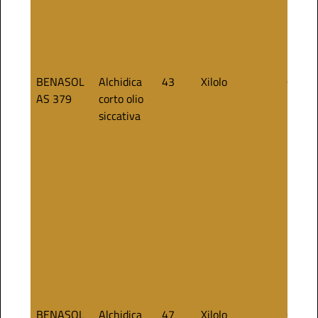
BENASOL
Alchidica
43
Xilolo
60
AS 379
corto olio
siccativa
BENASOL
Alchidica
47
Xilolo
60