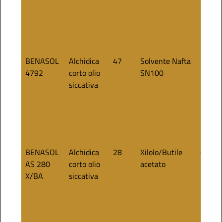
BENASOL
Alchidica
47
Solvente Nafta
55
4792
corto olio
SN100
siccativa
BENASOL
Alchidica
28
Xilolo/Butile
60
AS 280
corto olio
acetato
X/BA
siccativa