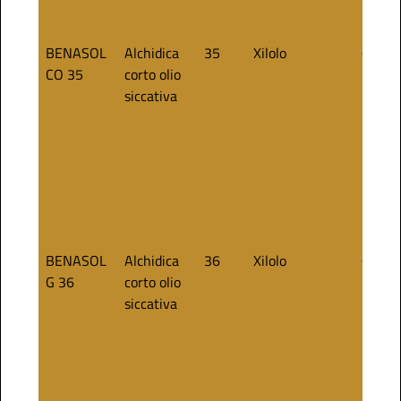
BENASOL
Alchidica
35
Xilolo
60
CO 35
corto olio
siccativa
BENASOL
Alchidica
36
Xilolo
60
G 36
corto olio
siccativa