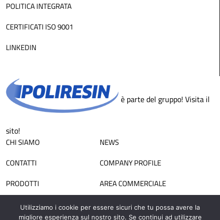
POLITICA INTEGRATA
CERTIFICATI ISO 9001
LINKEDIN
è parte del gruppo! Visita il
sito!
CHI SIAMO
NEWS
CONTATTI
COMPANY PROFILE
PRODOTTI
AREA COMMERCIALE
LAVORA CON NOI
AREA RISERVATA
Utilizziamo i cookie per essere sicuri che tu possa avere la
migliore esperienza sul nostro sito. Se continui ad utilizzare