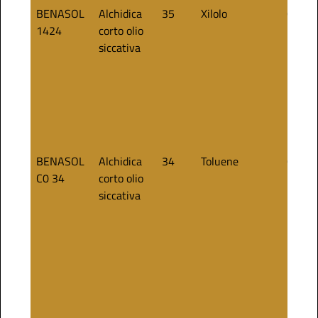
BENASOL
Alchidica
35
Xilolo
60
1424
corto olio
siccativa
BENASOL
Alchidica
34
Toluene
60
C0 34
corto olio
siccativa