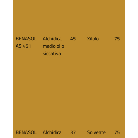
BENASOL
Alchidica
45
Xilolo
75
AS 451
medio olio
siccativa
BENASOL
Alchidica
37
Solvente
75